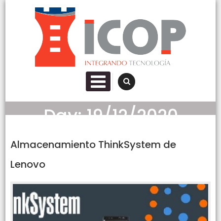
Skip to content
Icop Santa Fe SRL
Informatica IT Networking Storage Servidores Cableado
PRIMARY MENU
Fibra Optica Seguridad
Day:
19/12/2020
Almacenamiento ThinkSystem de
Lenovo