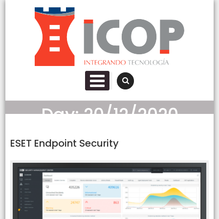
Skip to content
Icop Santa Fe SRL
Informatica IT Networking Storage Servidores Cableado
PRIMARY MENU
Fibra Optica Seguridad
Day:
20/12/2020
ESET Endpoint Security